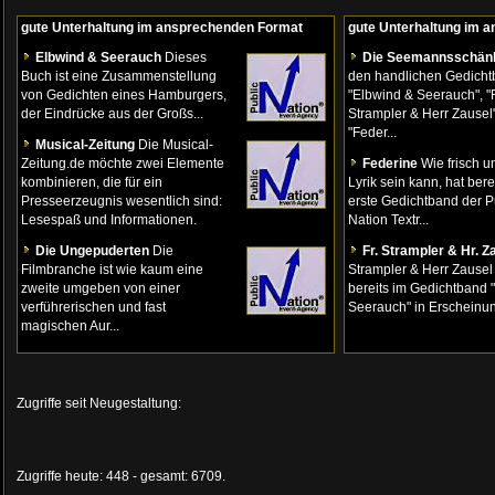
gute Unterhaltung im ansprechenden Format
gute Unterhaltung im 
Elbwind & Seerauch
Dieses
Die Seemannsschän
Buch ist eine Zusammenstellung
den handlichen Gedich
von Gedichten eines Hamburgers,
"Elbwind & Seerauch", "
der Eindrücke aus der Großs...
Strampler & Herr Zausel
"Feder...
Musical-Zeitung
Die Musical-
Zeitung.de möchte zwei Elemente
Federine
Wie frisch u
kombinieren, die für ein
Lyrik sein kann, hat bere
Presseerzeugnis wesentlich sind:
erste Gedichtband der P
Lesespaß und Informationen.
Nation Textr...
Die Ungepuderten
Die
Fr. Strampler & Hr. Z
Filmbranche ist wie kaum eine
Strampler & Herr Zausel
zweite umgeben von einer
bereits im Gedichtband 
verführerischen und fast
Seerauch" in Erscheinung
magischen Aur...
Zugriffe seit Neugestaltung:
Zugriffe heute: 448 - gesamt: 6709.