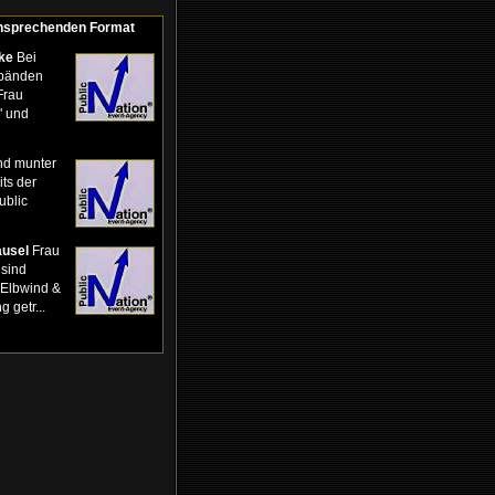
ansprechenden Format
ke
Bei
tbänden
Frau
" und
nd munter
its der
ublic
ausel
Frau
 sind
"Elbwind &
 getr...