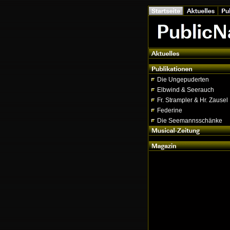
Die Ungepuderten
Elbwind & Seerauch
Fr. Strampler & Hr. Zausel
Federine
Die Seemannsschänke